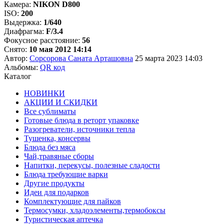
Камера:
NIKON D800
ISO:
200
Выдержка:
1/640
Диафрагма:
F/3.4
Фокусное расстояние:
56
Снято:
10 мая 2012 14:14
Автор:
Сорсорова Саната Арташовна
25 марта 2023 14:03
Альбомы:
QR код
Каталог
НОВИНКИ
АКЦИИ И СКИДКИ
Все сублиматы
Готовые блюда в реторт упаковке
Разогреватели, источники тепла
Тушенка, консервы
Блюда без мяса
Чай,травяные сборы
Напитки, перекусы, полезные сладости
Блюда требующие варки
Другие продукты
Идеи для подарков
Комплектующие для пайков
Термосумки, хладоэлементы,термобоксы
Туристическая аптечка