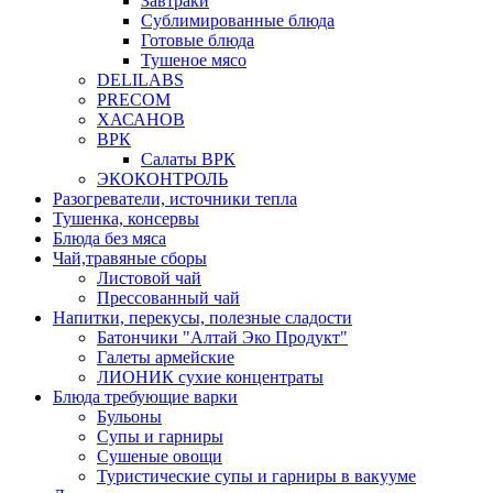
Завтраки
Сублимированные блюда
Готовые блюда
Тушеное мясо
DELILABS
PRECOM
ХАСАНОВ
ВРК
Салаты ВРК
ЭКОКОНТРОЛЬ
Разогреватели, источники тепла
Тушенка, консервы
Блюда без мяса
Чай,травяные сборы
Листовой чай
Прессованный чай
Напитки, перекусы, полезные сладости
Батончики "Алтай Эко Продукт"
Галеты армейские
ЛИОНИК сухие концентраты
Блюда требующие варки
Бульоны
Супы и гарниры
Сушеные овощи
Туристические супы и гарниры в вакууме