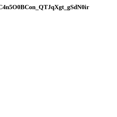
4n5O0BCon_QTJqXgt_gSdN0ir