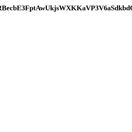
BecbE3FptAwUkjsWXKKaVP3V6aSdkbdC