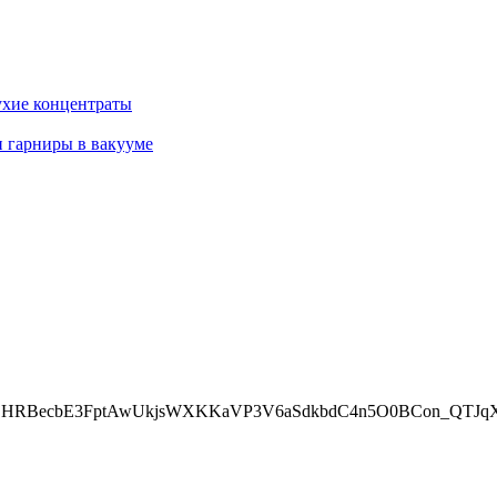
ие концентраты
и гарниры в вакууме
HRBecbE3FptAwUkjsWXKKaVP3V6aSdkbdC4n5O0BCon_QTJqXg