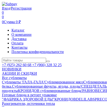
Вход
/
Регистрация
0
0
0
Сумма
0
₽
Каталог
О компании
Доставка
Оплата
Контакты
Политика конфиденциальности
+7 (925) 262 60 68 +7 (966) 328 32 25
НОВИНКИ
АКЦИИ И СКИДКИ
Все сублиматы
Сублиматы 'ГАЛА-ГАЛА'
Сублимированное мясо
Сублимирова
белка.
Сублимированные фрукты, ягоды, плоды
'СПЕЦДЕТАЛЬ' 
продукты
КРОНИДОВ сублимированные блюда
'РАВНОВЕСИЕ'
Готовые блюда в реторт упаковке
"ФАБРИКА ЗДОРОВОЙ ЕДЫ"
КРОНИДОВ
DELILABS
PREC
Разогреватели, источники тепла