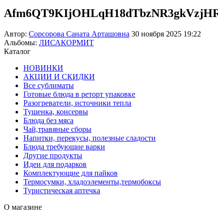
Afm6QT9KIjOHLqH18dTbzNR3gkVzjHR
Автор:
Сорсорова Саната Арташовна
30 ноября 2025 19:22
Альбомы:
ЛИСАКОРМИТ
Каталог
НОВИНКИ
АКЦИИ И СКИДКИ
Все сублиматы
Готовые блюда в реторт упаковке
Разогреватели, источники тепла
Тушенка, консервы
Блюда без мяса
Чай,травяные сборы
Напитки, перекусы, полезные сладости
Блюда требующие варки
Другие продукты
Идеи для подарков
Комплектующие для пайков
Термосумки, хладоэлементы,термобоксы
Туристическая аптечка
О магазине