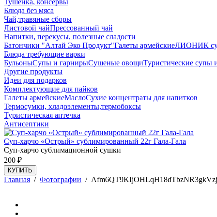
Тушенка, консервы
Блюда без мяса
Чай,травяные сборы
Листовой чай
Прессованный чай
Напитки, перекусы, полезные сладости
Батончики "Алтай Эко Продукт"
Галеты армейские
ЛИОНИК сух
Блюда требующие варки
Бульоны
Супы и гарниры
Сушеные овощи
Туристические супы 
Другие продукты
Идеи для подарков
Комплектующие для пайков
Галеты армейские
Масло
Сухие концентраты для напитков
Термосумки, хладоэлементы,термобоксы
Туристическая аптечка
Антисептики
Суп-харчо «Острый» сублимированный 22г Гала-Гала
Суп-харчо сублимационной сушки
200
₽
КУПИТЬ
Главная
/
Фотографии
/
Afm6QT9KIjOHLqH18dTbzNR3gkVzj