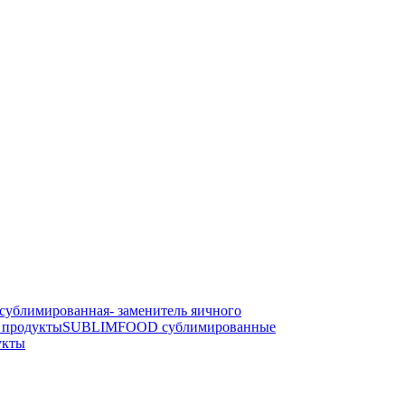
блимированная- заменитель яичного
продукты
SUBLIMFOOD сублимированные
укты