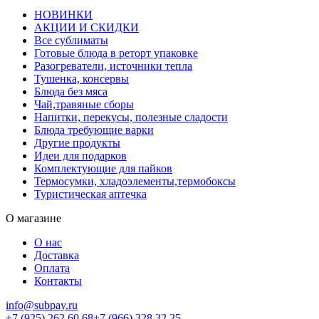
НОВИНКИ
АКЦИИ И СКИДКИ
Все сублиматы
Готовые блюда в реторт упаковке
Разогреватели, источники тепла
Тушенка, консервы
Блюда без мяса
Чай,травяные сборы
Напитки, перекусы, полезные сладости
Блюда требующие варки
Другие продукты
Идеи для подарков
Комплектующие для пайков
Термосумки, хладоэлементы,термобоксы
Туристическая аптечка
О магазине
О нас
Доставка
Оплата
Контакты
info@subpay.ru
+7 (925) 262 60 68+7 (966) 328 32 25