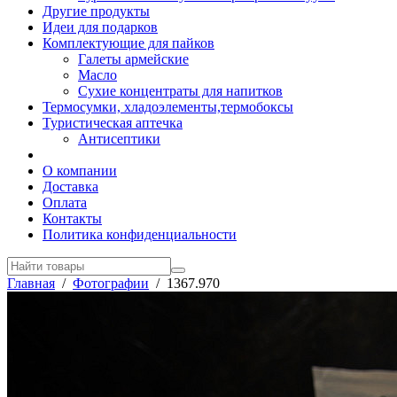
Другие продукты
Идеи для подарков
Комплектующие для пайков
Галеты армейские
Масло
Сухие концентраты для напитков
Термосумки, хладоэлементы,термобоксы
Туристическая аптечка
Антисептики
О компании
Доставка
Оплата
Контакты
Политика конфиденциальности
Главная
/
Фотографии
/
1367.970