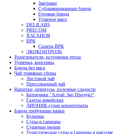
Завтраки
Сублимированные блюда
Готовые блюда
Тушеное мясо
DELILABS
PRECOM
ХАСАНОВ
ВРК
Салаты ВРК
ЭКОКОНТРОЛЬ
Разогреватели, источники тепла
Тушенка, консервы
Блюда без мяса
Чай,травяные сборы
Листовой чай
Прессованный чай
Напитки, перекусы, полезные сладости
Батончики "Алтай Эко Продукт"
Галеты армейские
ЛИОНИК сухие концентраты
Блюда требующие варки
Бульоны
Супы и гарниры
Сушеные овощи
Туристические супы и гарниры в вакууме